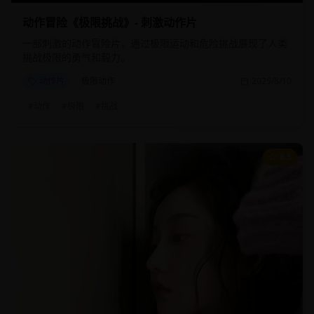
动作冒险《极限挑战》- 刺激动作片
一部刺激的动作冒险片，通过极限运动和危险挑战展现了人类
挑战极限的勇气和毅力。
动作片
极限动作
2025/8/10
#
动作
#
极限
#
挑战
8.5