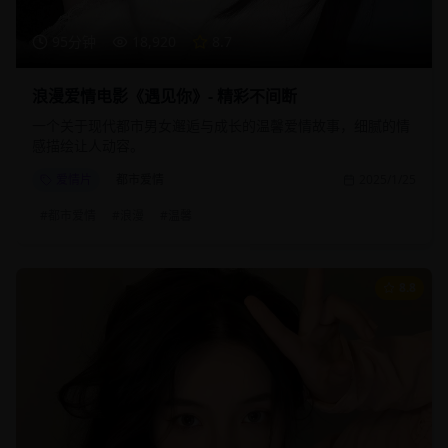
95分钟
18,920
8.7
浪漫爱情电影《遇见你》- 精彩不间断
一个关于现代都市男女邂逅与成长的温馨爱情故事，细腻的情
感描绘让人动容。
爱情片
都市爱情
2025/1/25
#
都市爱情
#
浪漫
#
温馨
8.8