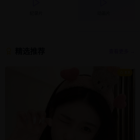
纪录片
动画片
精选推荐
查看更多 →
8.9