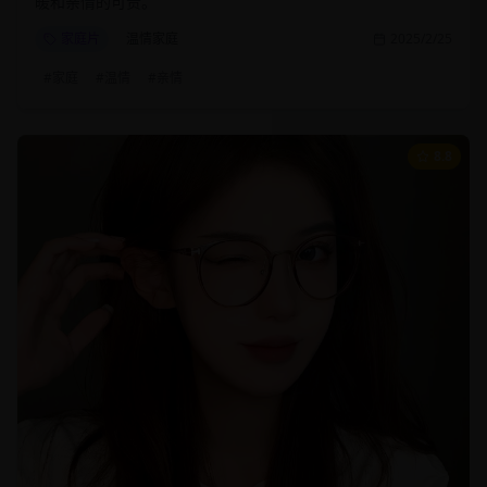
暖和亲情的可贵。
家庭片
温情家庭
2025/2/25
#
家庭
#
温情
#
亲情
8.8