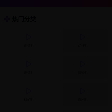
热门分类
剧情片
动作片
爱情片
悬疑片
科幻片
喜剧片