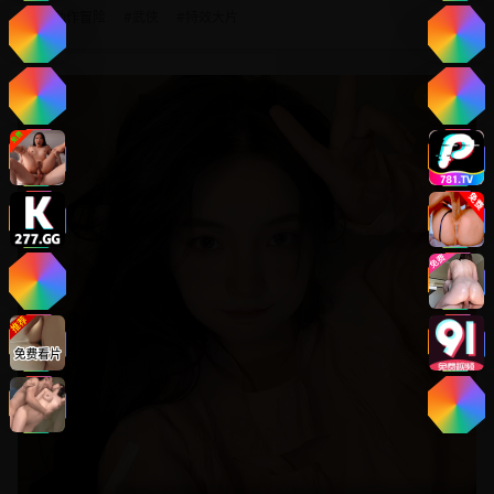
#
动作冒险
#
武侠
#
特效大片
8.8