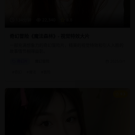
134分钟
22,340
8.8
奇幻冒险《魔法森林》- 视觉特效大片
一部充满想象力的奇幻冒险片，精美的视觉特效和引人入胜的
故事情节相得益彰。
奇幻片
魔幻冒险
2025/3/1
#
奇幻
#
魔法
#
冒险
9.3