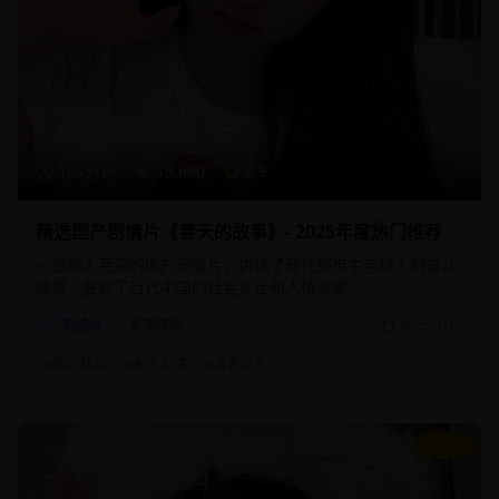
108分钟
15,680
8.9
精选国产剧情片《春天的故事》- 2025年度热门推荐
一部感人至深的国产剧情片，讲述了现代都市中年轻人的奋斗
故事，展现了当代中国的社会变迁和人情冷暖。
剧情片
都市情感
2025/1/15
#
国产精品
#
都市剧情
#
青春励志
9.1