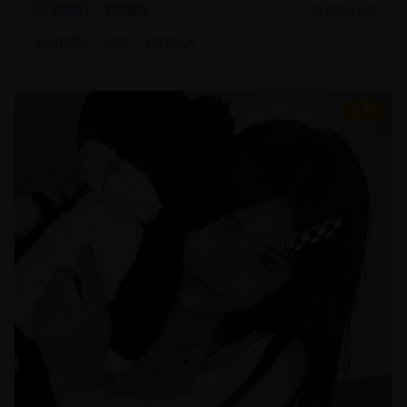
动作片
武侠冒险
2025/1/20
#
动作冒险
#
武侠
#
特效大片
8.7