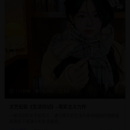
112分钟
16,450
8.8
文艺纪实《生活印记》- 现实主义力作
一部深刻的文艺纪实片，通过真实的生活片段和细腻的情感描
绘展现了普通人的生活智慧。