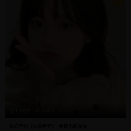
9
142分钟
19,870
9
科幻巨制《未来世界》- 免费电影在线