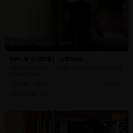
107分钟
17,890
8.5
恐怖心理《心理阴影》- 心理恐怖片
一部深度的心理恐怖片，通过复杂的心理描绘和恐怖氛围展现
了人性的阴暗面。
恐怖片
心理恐怖
2025/8/15
#
恐怖
#
心理
#
阴影
8.8