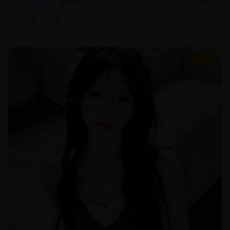
文艺片
现实主义
2025/8/20
#
文艺
#
纪实
#
现实
9.4